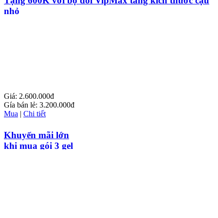
Tặng 600K với bộ đôi VipMax tăng kích thước cậu
nhỏ
Giá:
2.600.000đ
Gía bán lẻ:
3.200.000đ
Mua
|
Chi tiết
Khuyến mãi lớn
khi mua gói 3 gel
titan Maxman