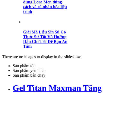
dụng Lora Men đúng
cách và cá nhân hóa liệu
trình
Giải Mã Liệu Sìn Sú Có
Thực Sự Tốt Và Hướng
Dẫn Chi Tiết Để Bạn An
Tâm
There are no images to display in the slideshow.
Sản phẩm tốt
Sản phẩm yêu thích
Sản phẩm bán chạy
Gel Titan Maxman Tăng
kích thước dương vật