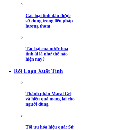
Các loại tinh dầu được
sử dụng trong liệu pháp
hương thơm
Tác hại của nước hoa
tình ái là như thế nào
hiện nay?
Rối Loạn Xuất Tinh
Thành phần Maral Gel
và hiệu quả mang lại cho
người dùng
Tối ưu hóa hiệu quả: Sử