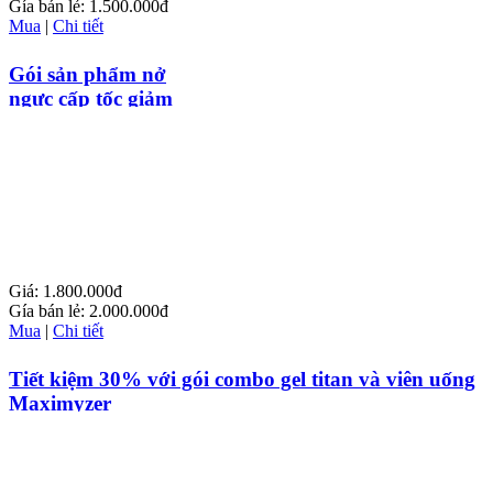
Gía bán lẻ:
1.500.000đ
Mua
|
Chi tiết
Gói sản phẩm nở
ngực cấp tốc giảm
10% giá trị
Giá:
1.800.000đ
Gía bán lẻ:
2.000.000đ
Mua
|
Chi tiết
Tiết kiệm 30% với gói combo gel titan và viên uống
Maximyzer