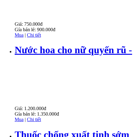
Giá:
750.000đ
Gía bán lẻ:
900.000đ
Mua
|
Chi tiết
Nước hoa cho nữ quyến rũ -
Jo Pheromone
Giá:
1.200.000đ
Gía bán lẻ:
1.350.000đ
Mua
|
Chi tiết
Thuốc chống xuất tinh sớm