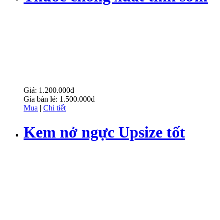
Cravimax
Giá:
1.200.000đ
Gía bán lẻ:
1.500.000đ
Mua
|
Chi tiết
Kem nở ngực Upsize tốt
nhất nhập từ Mỹ