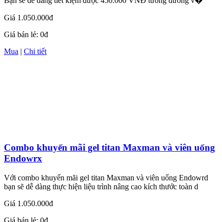
Bạn sẽ dễ dàng tiết kiệm được 450.000 VNĐ tương đương v�
Giá
1.050.000đ
Giá bán lẻ:
0đ
Mua
|
Chi tiết
Combo khuyến mãi gel titan Maxman và viên uống
Endowrx
Với combo khuyến mãi gel titan Maxman và viên uống Endowrd
bạn sẽ dễ dàng thực hiện liệu trình nâng cao kích thước toàn d
Giá
1.050.000đ
Giá bán lẻ:
0đ