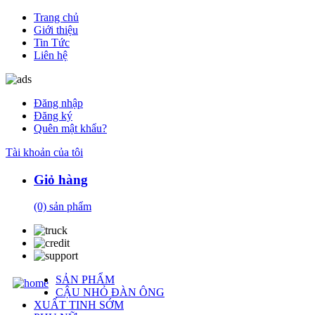
Trang chủ
Giới thiệu
Tin Tức
Liên hệ
Đăng nhập
Đăng ký
Quên mật khẩu?
Tài khoản của tôi
Giỏ hàng
(0)
sản phẩm
SẢN PHẨM
CẬU NHỎ ĐÀN ÔNG
XUẤT TINH SỚM