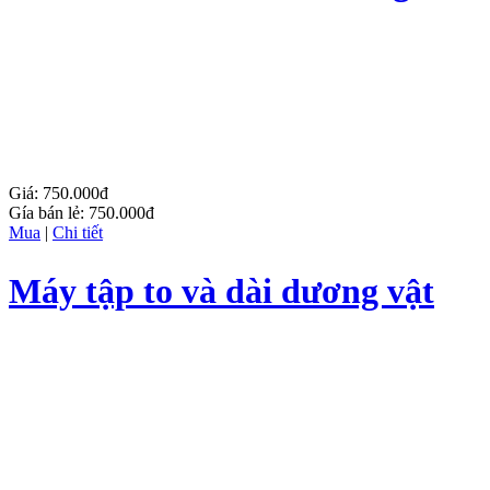
Hàng nhập khẩu từ Mỹ
Giá:
750.000đ
Gía bán lẻ:
750.000đ
Mua
|
Chi tiết
Máy tập to và dài dương vật
Titan Maxman Pump