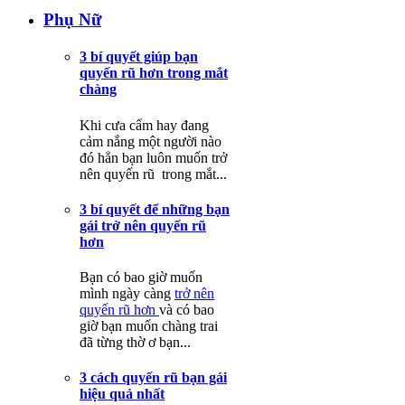
Phụ Nữ
3 bí quyết giúp bạn
quyến rũ hơn trong mắt
chàng
Khi cưa cẩm hay đang
cảm nắng một người nào
đó hẳn bạn luôn muốn trở
nên quyến rũ trong mắt...
3 bí quyết để những bạn
gái trở nên quyến rũ
hơn
Bạn có bao giờ muốn
mình ngày càng
trở nên
quyến rũ hơn
và có bao
giờ bạn muốn chàng trai
đã từng thờ ơ bạn...
3 cách quyến rũ bạn gái
hiệu quả nhất