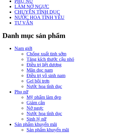
PHỤ NỮ
LÀM NỞ NGỰC
CHUYỆN TÌNH DỤC
NƯỚC HOA TÌNH YÊU
TƯ VẤN
Danh mục sản phẩm
Nam giới
Chống xuất tinh sớm
Tăng kích thước cậu nhỏ
Điều trị liệt dương
Mãn dục nam
Điều trị vô sinh nam
Gel bôi trơn
Nước hoa tình dục
Phụ nữ
Mỹ phẩm làm đẹp
Giảm cân
Nở ngực
Nước hoa tình dục
Sinh lý nữ
Sản phẩm khuyến mãi
Sản phẩm khuyến mãi