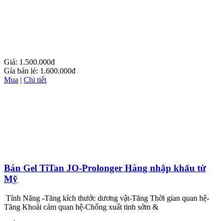
dương vật
VIPMAX
Giá:
1.500.000đ
Gía bán lẻ:
1.600.000đ
Mua
|
Chi tiết
Bán Gel TiTan JO-Prolonger Hàng nhập khẩu từ
Mỹ
Tính Năng -Tăng kích thước dương vật-Tăng Thời gian quan hệ-
Tăng Khoái cảm quan hệ-Chống xuất tinh sớm &