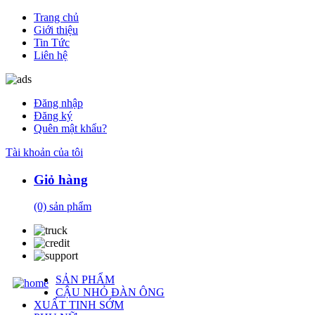
Trang chủ
Giới thiệu
Tin Tức
Liên hệ
Đăng nhập
Đăng ký
Quên mật khẩu?
Tài khoản của tôi
Giỏ hàng
(0)
sản phẩm
SẢN PHẨM
CẬU NHỎ ĐÀN ÔNG
XUẤT TINH SỚM