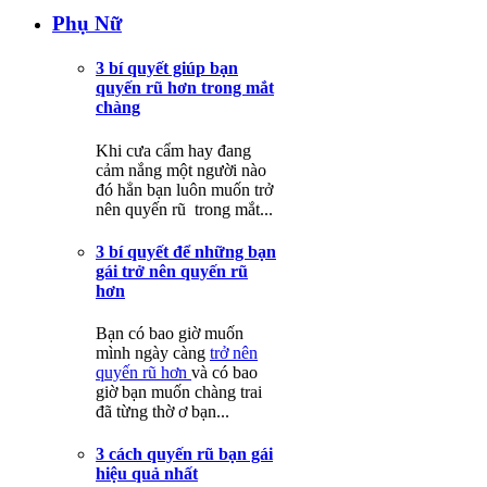
Phụ Nữ
3 bí quyết giúp bạn
quyến rũ hơn trong mắt
chàng
Khi cưa cẩm hay đang
cảm nắng một người nào
đó hẳn bạn luôn muốn trở
nên quyến rũ trong mắt...
3 bí quyết để những bạn
gái trở nên quyến rũ
hơn
Bạn có bao giờ muốn
mình ngày càng
trở nên
quyến rũ hơn
và có bao
giờ bạn muốn chàng trai
đã từng thờ ơ bạn...
3 cách quyến rũ bạn gái
hiệu quả nhất