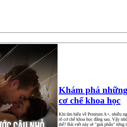
Khám phá những 
cơ chế khoa học
Khi tìm hiểu về Penirum A+, nhiều n
rõ cơ chế khoa học đằng sau. Vậy nh
thể? Bài viết này sẽ "giải phẫu" từng 