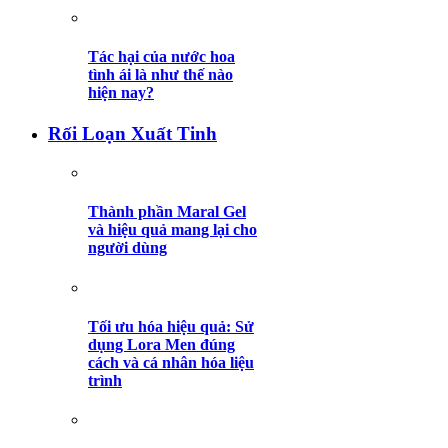
Tác hại của nước hoa
tình ái là như thế nào
hiện nay?
Rối Loạn Xuất Tinh
Thành phần Maral Gel
và hiệu quả mang lại cho
người dùng
Tối ưu hóa hiệu quả: Sử
dụng Lora Men đúng
cách và cá nhân hóa liệu
trình