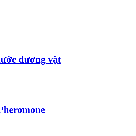
hước dương vật
 Pheromone