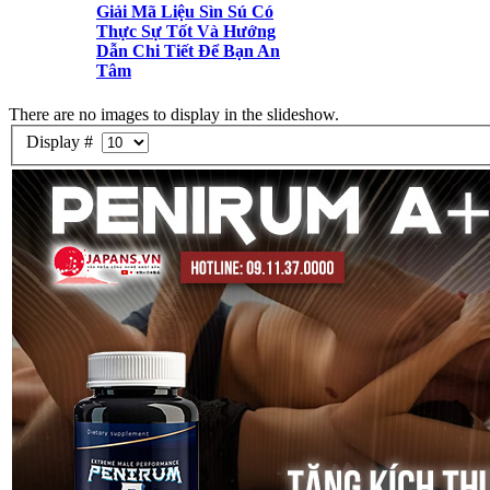
Giải Mã Liệu Sìn Sú Có
Thực Sự Tốt Và Hướng
Dẫn Chi Tiết Để Bạn An
Tâm
There are no images to display in the slideshow.
Display #