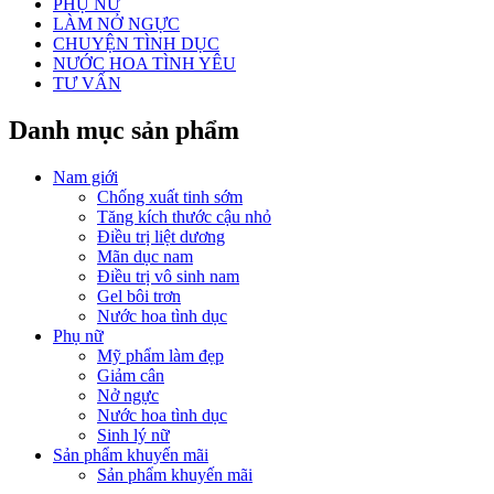
PHỤ NỮ
LÀM NỞ NGỰC
CHUYỆN TÌNH DỤC
NƯỚC HOA TÌNH YÊU
TƯ VẤN
Danh mục sản phẩm
Nam giới
Chống xuất tinh sớm
Tăng kích thước cậu nhỏ
Điều trị liệt dương
Mãn dục nam
Điều trị vô sinh nam
Gel bôi trơn
Nước hoa tình dục
Phụ nữ
Mỹ phẩm làm đẹp
Giảm cân
Nở ngực
Nước hoa tình dục
Sinh lý nữ
Sản phẩm khuyến mãi
Sản phẩm khuyến mãi