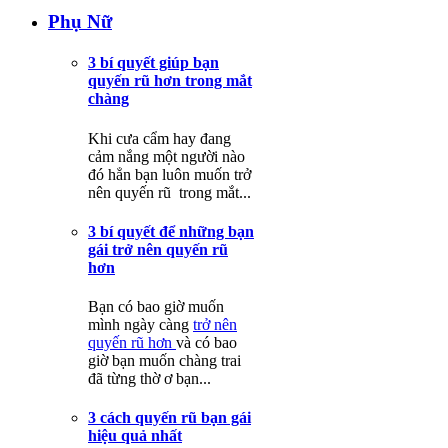
Phụ Nữ
3 bí quyết giúp bạn
quyến rũ hơn trong mắt
chàng
Khi cưa cẩm hay đang
cảm nắng một người nào
đó hẳn bạn luôn muốn trở
nên quyến rũ trong mắt...
3 bí quyết để những bạn
gái trở nên quyến rũ
hơn
Bạn có bao giờ muốn
mình ngày càng
trở nên
quyến rũ hơn
và có bao
giờ bạn muốn chàng trai
đã từng thờ ơ bạn...
3 cách quyến rũ bạn gái
hiệu quả nhất