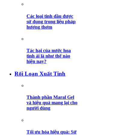
Các loại tinh dầu được
sử dụng trong liệu pháp
hương thơm
Tác hại của nước hoa
tình ái là như thế nào
hiện nay?
Rối Loạn Xuất Tinh
Thành phần Maral Gel
và hiệu quả mang lại cho
người dùng
Tối ưu hóa hiệu quả: Sử