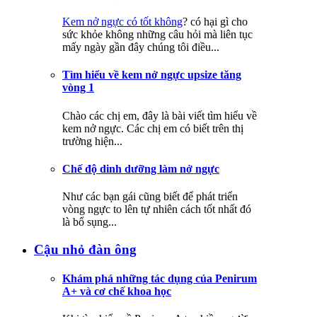
Kem nở ngực có tốt không
? có hại gì cho
sức khỏe không những câu hỏi mà liên tục
mấy ngày gần đây chúng tôi điều...
Tìm hiểu về kem nở ngực upsize tăng
vòng 1
Chào các chị em, đây là bài viết tìm hiểu về
kem nở ngực. Các chị em có biết trên thị
trường hiện...
Chế độ dinh dưỡng làm nở ngực
Như các bạn gái cũng biết để phát triển
vòng ngực to lên tự nhiên cách tốt nhất đó
là bổ sụng...
Cậu nhỏ đàn ông
Khám phá những tác dụng của Penirum
A+ và cơ chế khoa học