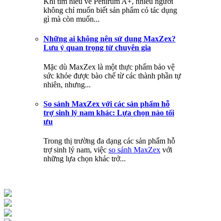
Khi tìm hiểu về Penirum A+, nhiều người
không chỉ muốn biết sản phẩm có tác dụng
gì mà còn muốn...
Những ai không nên sử dụng MaxZex?
Lưu ý quan trọng từ chuyên gia
Mặc dù MaxZex là một thực phẩm bảo vệ
sức khỏe được bào chế từ các thành phần tự
nhiên, nhưng...
So sánh MaxZex với các sản phẩm hỗ
trợ sinh lý nam khác: Lựa chọn nào tối
ưu
Trong thị trường đa dạng các sản phẩm hỗ
trợ sinh lý nam, việc
so sánh MaxZex
với
những lựa chọn khác trở...