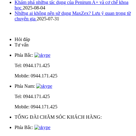
Khám phá những tác dụng của Penirum A+ và cơ chế khoa
học
2025-08-04
Những ai không nên sử dụng MaxZex? Lưu ý quan trọng từ
chuyên gia
2025-07-31
Hỏi đáp
Tư vấn
Phía Bắc:
Tel: 0944.171.425
Mobile: 0944.171.425
Phía Nam:
Tel: 0944.171.425
Mobile: 0944.171.425
TỔNG ĐÀI CHĂM SÓC KHÁCH HÀNG:
Phía Bắc: