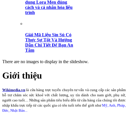
dụng Lora Men đúng
cách và cá nhân hóa liệu
trình
Giải Mã Liệu Sìn Sú Có
Thực Sự Tốt Và Hướng
Dẫn Chi Tiết Để Bạn An
Tâm
There are no images to display in the slideshow.
Giới thiệu
Wikimedia.vn
là cửa hàng trực tuyến chuyên tư vấn và cung cấp các sản phẩm
hỗ trợ chăm sóc sức khoẻ với chất lượng, uy tín dành cho nam giới, phụ nữ,
người cao tuổi.... Những sản phẩm tiêu biểu đến từ cửa hàng của chúng tôi được
nhập khẩu trực tiếp từ các quốc gia có tên tuổi trên thế giới như
Mỹ, Anh, Pháp,
Đức, Nhật Bản...