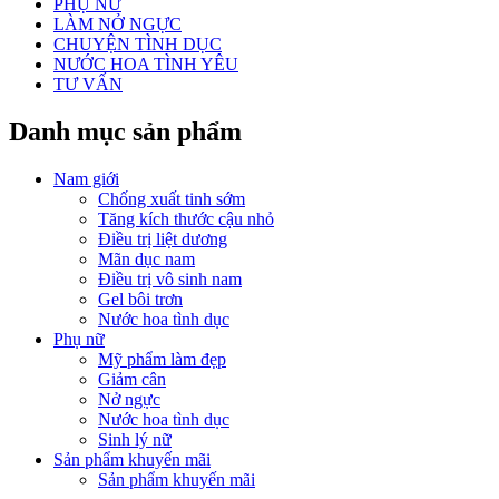
PHỤ NỮ
LÀM NỞ NGỰC
CHUYỆN TÌNH DỤC
NƯỚC HOA TÌNH YÊU
TƯ VẤN
Danh mục sản phẩm
Nam giới
Chống xuất tinh sớm
Tăng kích thước cậu nhỏ
Điều trị liệt dương
Mãn dục nam
Điều trị vô sinh nam
Gel bôi trơn
Nước hoa tình dục
Phụ nữ
Mỹ phẩm làm đẹp
Giảm cân
Nở ngực
Nước hoa tình dục
Sinh lý nữ
Sản phẩm khuyến mãi
Sản phẩm khuyến mãi