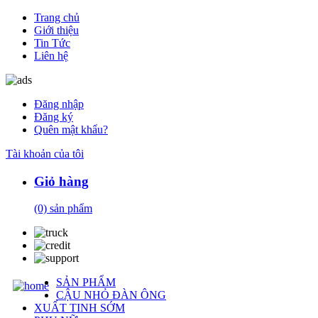
Trang chủ
Giới thiệu
Tin Tức
Liên hệ
Đăng nhập
Đăng ký
Quên mật khẩu?
Tài khoản của tôi
Giỏ hàng
(0)
sản phẩm
SẢN PHẨM
CẬU NHỎ ĐÀN ÔNG
XUẤT TINH SỚM