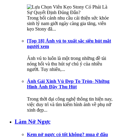
Trong bối cảnh nhu cầu cải thiện sức khỏe
sinh lý nam giới ngày càng gia tăng, viên
kẹo Stony đã...
[Top 18] Ảnh vú to xuất sắc siêu hút mắt
người xem
Ảnh vú to luôn là một trong những đề tài
nóng hổi và thu hút sự chú ý của nhiều
người. Tuy nhiên,...
Ảnh Gái Xinh Vú Đẹp To Tròn- Những
Hình Ảnh Đầy Thu Hút
Trong thời đại công nghệ thông tin hiện nay,
việc duy trì và tìm kiếm hình ảnh về phụ nữ
xinh đẹp...
Làm Nở Ngực
Kem nở ngực có tốt không? mua ở đâu