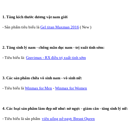
1. Tăng kích thước dương vật nam giới
- Sản phẩm tiêu biểu là
Gel titan Maxman 2016
( New )
2. Tăng sinh lý nam - chống mãn dục nam - trị xuất tinh sớm:
- Tiêu biểu là:
Gravimax - RX điều trị xuất tinh sớm
3. Các sản phẩm chữa vô sinh nam - vô sinh nữ:
- Tiêu biểu là
Winmax for Men
-
Winmax for Women
4. Các loại sản phẩm làm đẹp nữ như: nở ngực - giảm cân - tăng sinh lý nữ:
- Tiêu biểu là sản phẩm
viên uống nở ngực Breast Queen