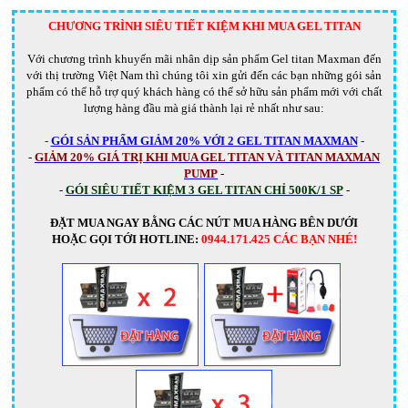
CHƯƠNG TRÌNH SIÊU TIẾT KIỆM KHI MUA GEL TITAN
Với chương trình khuyến mãi nhân dịp sản phẩm Gel titan Maxman đến
với thị trường Việt Nam thì chúng tôi xin gửi đến các bạn những gói sản
phẩm có thể hỗ trợ quý khách hàng có thể sở hữu sản phẩm mới với chất
lượng hàng đầu mà giá thành lại rẻ nhất như sau:
-
GÓI SẢN PHẨM GIẢM 20% VỚI 2 GEL TITAN MAXMAN
-
-
GIẢM 20% GIÁ TRỊ KHI MUA GEL TITAN VÀ TITAN MAXMAN
PUMP
-
-
GÓI SIÊU TIẾT KIỆM 3 GEL TITAN CHỈ 500K/1 SP
-
ĐẶT MUA NGAY BẰNG CÁC NÚT MUA HÀNG BÊN DƯỚI
HOẶC GỌI TỚI HOTLINE:
0944.171.425 CÁC BẠN NHÉ!