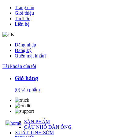
Trang chủ
Giới thiệu
Tin Tức
Liên hệ
Đăng nhập
Đăng ký
Quên mật khẩu?
Tài khoản của tôi
Giỏ hàng
(0)
sản phẩm
SẢN PHẨM
CẬU NHỎ ĐÀN ÔNG
XUẤT TINH SỚM