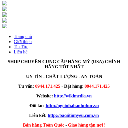
Trang chủ
Giới thiệu
Tin Tức
Liên hệ
SHOP CHUYÊN CUNG CẤP HÀNG MỸ (USA) CHÍNH
HÃNG TỐT NHẤT
UY TÍN - CHẤT LƯỢNG - AN TOÀN
Tư vấn:
0944.171.425
- Đặt hàng:
0944.171.425
Website:
http://wikimedia.vn
Đối tác:
http://ngoinhahanhphuc.vn
Liên kết:
http://bacsitinhyeu.com.vn
Bán hàng Toàn Quốc
-
Giao hàng tận nơi !