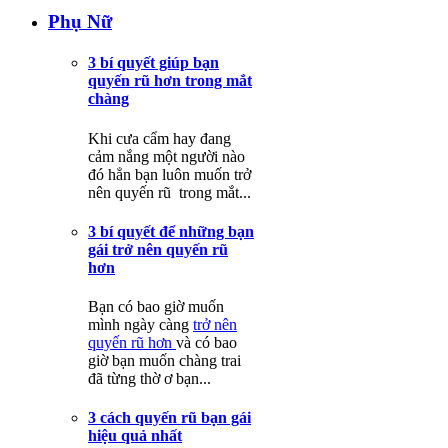
Phụ Nữ
3 bí quyết giúp bạn
quyến rũ hơn trong mắt
chàng
Khi cưa cẩm hay đang
cảm nắng một người nào
đó hẳn bạn luôn muốn trở
nên quyến rũ trong mắt...
3 bí quyết để những bạn
gái trở nên quyến rũ
hơn
Bạn có bao giờ muốn
mình ngày càng
trở nên
quyến rũ hơn
và có bao
giờ bạn muốn chàng trai
đã từng thờ ơ bạn...
3 cách quyến rũ bạn gái
hiệu quả nhất