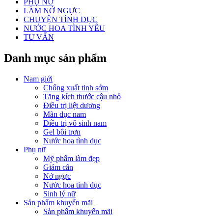
PHỤ NỮ
LÀM NỞ NGỰC
CHUYỆN TÌNH DỤC
NƯỚC HOA TÌNH YÊU
TƯ VẤN
Danh mục sản phẩm
Nam giới
Chống xuất tinh sớm
Tăng kích thước cậu nhỏ
Điều trị liệt dương
Mãn dục nam
Điều trị vô sinh nam
Gel bôi trơn
Nước hoa tình dục
Phụ nữ
Mỹ phẩm làm đẹp
Giảm cân
Nở ngực
Nước hoa tình dục
Sinh lý nữ
Sản phẩm khuyến mãi
Sản phẩm khuyến mãi