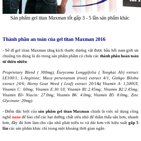
Sản phẩm gel titan Maxman tốt gấp 3 - 5 lần sản phẩm khác
Thành phần an toàn của gel titan Maxman 2016
- Sở dĩ gel titan Maxman tăng kích thước dương vật được hầu hết nam giới ưa
chuộng tin dùng là do trong sản phẩm phẩm có chứa các
thành phần hoàn toàn
từ thiên nhiên
:
Proprietary Blend ( 300mg), Ẻurycoma Longgifolia ( Tongkat Ali) extract
LE100/1; L-Arginine; Maca peruvianum (root) extract 4/1; Ginkgo Biloba
extract 24/6; Horny Goat Weed ( Leaf) extract 20/1&( Vitamin A: 1,500UI;
Vitamin C: 60mg; Vitamin E:30 UI; Vitamin B1:2.45mg; Vitamin B2:2.45mg;
Vitamin B3- Niacin: 27.0mg; Vitamin B6: 4.0mg; Vitamin B5: 8.0mg; Zinc
Glycinate: 20mg).
- Điểm đặc biệt của
sản phẩm gel titan Maxman
chính là việc sử dụng công
nghệ
nano
để bào chế các hạt dưỡng chất siêu nhỏ để thẩm thấu sâu hơn, nhanh
hơn, đầy đủ hơn làm cho cậu nhỏ phát triển to và dài hơn với hiệu suất
gấp 5
lần
các sản phẩm khác chỉ trong một khoảng thời gian ngắn.