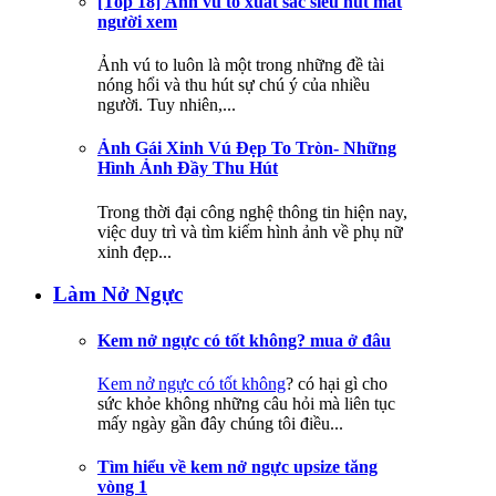
[Top 18] Ảnh vú to xuất sắc siêu hút mắt
người xem
Ảnh vú to luôn là một trong những đề tài
nóng hổi và thu hút sự chú ý của nhiều
người. Tuy nhiên,...
Ảnh Gái Xinh Vú Đẹp To Tròn- Những
Hình Ảnh Đầy Thu Hút
Trong thời đại công nghệ thông tin hiện nay,
việc duy trì và tìm kiếm hình ảnh về phụ nữ
xinh đẹp...
Làm Nở Ngực
Kem nở ngực có tốt không? mua ở đâu
Kem nở ngực có tốt không
? có hại gì cho
sức khỏe không những câu hỏi mà liên tục
mấy ngày gần đây chúng tôi điều...
Tìm hiểu về kem nở ngực upsize tăng
vòng 1