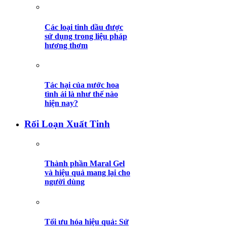
Các loại tinh dầu được
sử dụng trong liệu pháp
hương thơm
Tác hại của nước hoa
tình ái là như thế nào
hiện nay?
Rối Loạn Xuất Tinh
Thành phần Maral Gel
và hiệu quả mang lại cho
người dùng
Tối ưu hóa hiệu quả: Sử