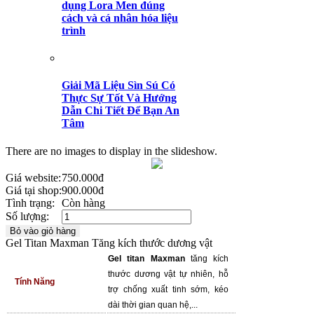
dụng Lora Men đúng
cách và cá nhân hóa liệu
trình
Giải Mã Liệu Sìn Sú Có
Thực Sự Tốt Và Hướng
Dẫn Chi Tiết Để Bạn An
Tâm
There are no images to display in the slideshow.
Giá website:
750.000đ
Giá tại shop:
900.000đ
Tình trạng:
Còn hàng
Số lượng:
Gel Titan Maxman Tăng kích thước dương vật
Gel titan Maxman
tăng kích
thước dương vật tự nhiên, hỗ
Tính Năng
trợ chống xuất tinh sớm, kéo
dài thời gian quan hệ,...