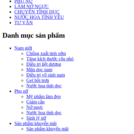
PHỤ NỮ
LÀM NỞ NGỰC
CHUYỆN TÌNH DỤC
NƯỚC HOA TÌNH YÊU
TƯ VẤN
Danh mục sản phẩm
Nam giới
Chống xuất tinh sớm
Tăng kích thước cậu nhỏ
Điều trị liệt dương
Mãn dục nam
Điều trị vô sinh nam
Gel bôi trơn
Nước hoa tình dục
Phụ nữ
Mỹ phẩm làm đẹp
Giảm cân
Nở ngực
Nước hoa tình dục
Sinh lý nữ
Sản phẩm khuyến mãi
Sản phẩm khuyến mãi