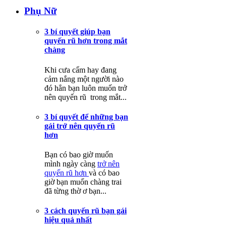
Phụ Nữ
3 bí quyết giúp bạn
quyến rũ hơn trong mắt
chàng
Khi cưa cẩm hay đang
cảm nắng một người nào
đó hẳn bạn luôn muốn trở
nên quyến rũ trong mắt...
3 bí quyết để những bạn
gái trở nên quyến rũ
hơn
Bạn có bao giờ muốn
mình ngày càng
trở nên
quyến rũ hơn
và có bao
giờ bạn muốn chàng trai
đã từng thờ ơ bạn...
3 cách quyến rũ bạn gái
hiệu quả nhất