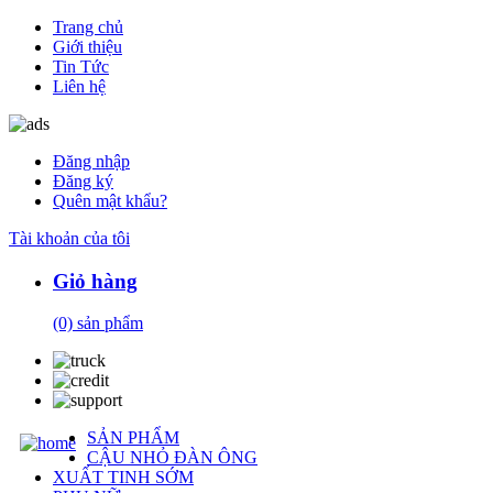
Trang chủ
Giới thiệu
Tin Tức
Liên hệ
Đăng nhập
Đăng ký
Quên mật khẩu?
Tài khoản của tôi
Giỏ hàng
(0)
sản phẩm
SẢN PHẨM
CẬU NHỎ ĐÀN ÔNG
XUẤT TINH SỚM