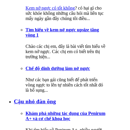
Kem nở ngực có tốt không
? có hại gì cho
sức khỏe không những câu hỏi mà liên tục
mấy ngày gần đây chúng tôi điều...
Tìm hiểu về kem nở ngực upsize tăng
vòng 1
Chào các chị em, đây là bài viết tìm hiểu về
kem nở ngực. Các chị em có biết trên thị
trường hiện...
Chế độ dinh dưỡng làm nở ngực
Như các bạn gái cũng biết để phát triển
vòng ngực to lên tự nhiên cách tốt nhất đó
là bổ sụng...
Cậu nhỏ đàn ông
Khám phá những tác dụng của Penirum
A+ và cơ chế khoa học
Khi tìm hiểu về Penirum A+, nhiều người