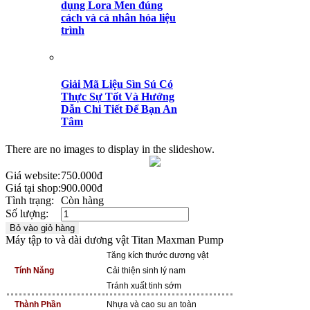
dụng Lora Men đúng
cách và cá nhân hóa liệu
trình
Giải Mã Liệu Sìn Sú Có
Thực Sự Tốt Và Hướng
Dẫn Chi Tiết Để Bạn An
Tâm
There are no images to display in the slideshow.
Giá website:
750.000đ
Giá tại shop:
900.000đ
Tình trạng:
Còn hàng
Số lượng:
Máy tập to và dài dương vật Titan Maxman Pump
Tăng kích thước dương vật
Tính Năng
Cải thiện sinh lý nam
Tránh xuất tinh sớm
Thành Phần
Nhựa và cao su an toàn