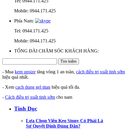
Tel: 0944.171.425
Mobile: 0944.171.425
Phía Nam:
Tel: 0944.171.425
Mobile: 0944.171.425
TỔNG ĐÀI CHĂM SÓC KHÁCH HÀNG:
- Mua
kem upsize
tăng vòng 1 an toàn,
cách điều trị xuất tinh sớm
hiệu quả nhất.
- Xem
cach dung gel titan
hiệu quả tối đa.
-
Cách điều trị xuất tinh sớm
cho nam
Tình Dục
Lựa Chọn Viên Kẹo Stony Có Phải Là
Sự Quyết Định Đúng Đắn?