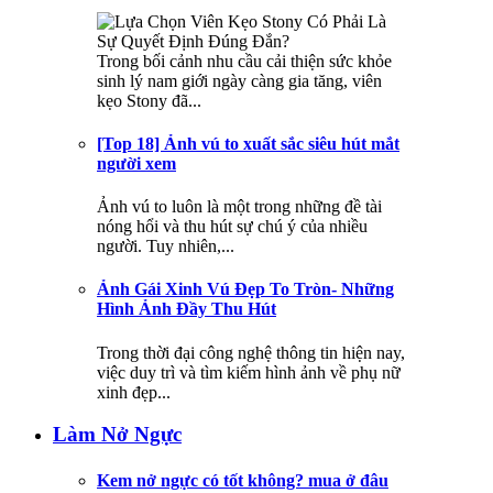
Trong bối cảnh nhu cầu cải thiện sức khỏe
sinh lý nam giới ngày càng gia tăng, viên
kẹo Stony đã...
[Top 18] Ảnh vú to xuất sắc siêu hút mắt
người xem
Ảnh vú to luôn là một trong những đề tài
nóng hổi và thu hút sự chú ý của nhiều
người. Tuy nhiên,...
Ảnh Gái Xinh Vú Đẹp To Tròn- Những
Hình Ảnh Đầy Thu Hút
Trong thời đại công nghệ thông tin hiện nay,
việc duy trì và tìm kiếm hình ảnh về phụ nữ
xinh đẹp...
Làm Nở Ngực
Kem nở ngực có tốt không? mua ở đâu