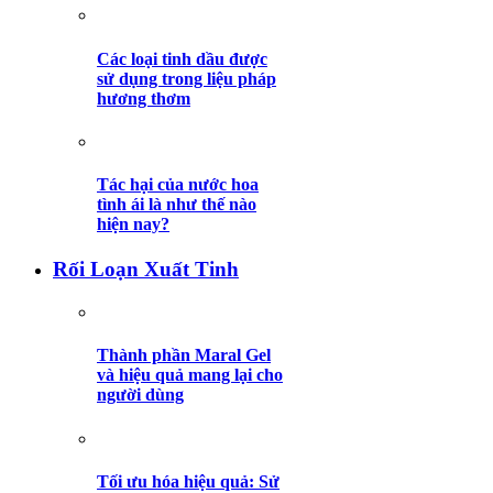
Các loại tinh dầu được
sử dụng trong liệu pháp
hương thơm
Tác hại của nước hoa
tình ái là như thế nào
hiện nay?
Rối Loạn Xuất Tinh
Thành phần Maral Gel
và hiệu quả mang lại cho
người dùng
Tối ưu hóa hiệu quả: Sử