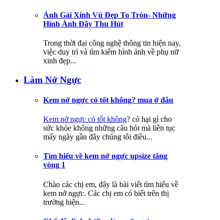
Ảnh Gái Xinh Vú Đẹp To Tròn- Những
Hình Ảnh Đầy Thu Hút
Trong thời đại công nghệ thông tin hiện nay,
việc duy trì và tìm kiếm hình ảnh về phụ nữ
xinh đẹp...
Làm Nở Ngực
Kem nở ngực có tốt không? mua ở đâu
Kem nở ngực có tốt không
? có hại gì cho
sức khỏe không những câu hỏi mà liên tục
mấy ngày gần đây chúng tôi điều...
Tìm hiểu về kem nở ngực upsize tăng
vòng 1
Chào các chị em, đây là bài viết tìm hiểu về
kem nở ngực. Các chị em có biết trên thị
trường hiện...