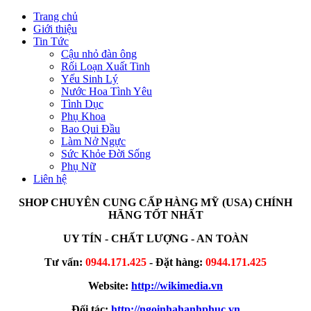
Trang chủ
Giới thiệu
Tin Tức
Cậu nhỏ đàn ông
Rối Loạn Xuất Tinh
Yếu Sinh Lý
Nước Hoa Tình Yêu
Tình Dục
Phụ Khoa
Bao Qui Đầu
Làm Nở Ngực
Sức Khỏe Đời Sống
Phụ Nữ
Liên hệ
SHOP CHUYÊN CUNG CẤP HÀNG MỸ (USA) CHÍNH
HÃNG TỐT NHẤT
UY TÍN - CHẤT LƯỢNG - AN TOÀN
Tư vấn:
0944.171.425
- Đặt hàng:
0944.171.425
Website:
http://wikimedia.vn
Đối tác:
http://ngoinhahanhphuc.vn