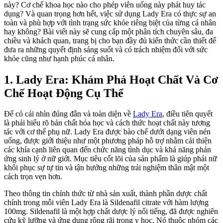
này? Cơ chế khoa học nào cho phép viên uống này phát huy tác
dụng? Và quan trọng hơn hết, việc sử dụng Lady Era có thực sự an
toàn và phù hợp với tình trạng sức khỏe riêng biệt của từng cá nhân
hay không? Bài viết này sẽ cung cấp một phân tích chuyên sâu, đa
chiều và khách quan, trang bị cho bạn đầy đủ kiến thức cần thiết để
đưa ra những quyết định sáng suốt và có trách nhiệm đối với sức
khỏe cũng như hạnh phúc cá nhân.
1. Lady Era: Khám Phá Hoạt Chất Và Cơ
Chế Hoạt Động Cụ Thể
Để có cái nhìn đúng đắn và toàn diện về
Lady Era
, điều tiên quyết
là phải hiểu rõ bản chất hóa học và cách thức hoạt chất này tương
tác với cơ thể phụ nữ. Lady Era được bào chế dưới dạng viên nén
uống, được giới thiệu như một phương pháp hỗ trợ nhằm cải thiện
các khía cạnh liên quan đến chức năng tình dục và khả năng phản
ứng sinh lý ở nữ giới. Mục tiêu cốt lõi của sản phẩm là giúp phái nữ
khôi phục sự tự tin và tận hưởng những trải nghiệm thân mật một
cách trọn vẹn hơn.
Theo thông tin chính thức từ nhà sản xuất, thành phần dược chất
chính trong mỗi viên Lady Era là Sildenafil citrate với hàm lượng
100mg. Sildenafil là một hợp chất dược lý nổi tiếng, đã được nghiên
cứu kỹ lưỡng và ứng dụng rộng rãi trong y học. Nó thuộc nhóm các