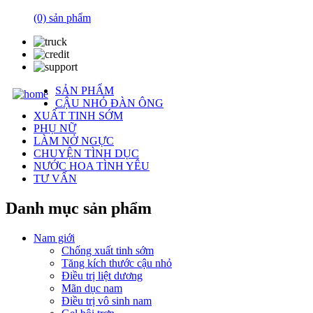
(0)
sản phẩm
SẢN PHẨM
CẬU NHỎ ĐÀN ÔNG
XUẤT TINH SỚM
PHỤ NỮ
LÀM NỞ NGỰC
CHUYỆN TÌNH DỤC
NƯỚC HOA TÌNH YÊU
TƯ VẤN
Danh mục sản phẩm
Nam giới
Chống xuất tinh sớm
Tăng kích thước cậu nhỏ
Điều trị liệt dương
Mãn dục nam
Điều trị vô sinh nam