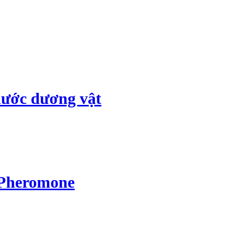
hước dương vật
 Pheromone