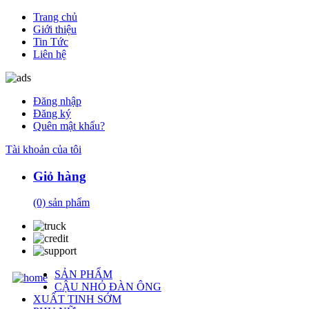
Trang chủ
Giới thiệu
Tin Tức
Liên hệ
Đăng nhập
Đăng ký
Quên mật khẩu?
Tài khoản của tôi
Giỏ hàng
(0)
sản phẩm
SẢN PHẨM
CẬU NHỎ ĐÀN ÔNG
XUẤT TINH SỚM