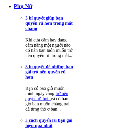
Phụ Nữ
3 bí quyết giúp bạn
quyến rũ hơn trong mắt
chàng
Khi cưa cẩm hay đang
cảm nắng một người nào
đó hẳn bạn luôn muốn trở
nên quyến rũ trong mắt...
3 bí quyết để những bạn
gái trở nên quyến rũ
hơn
Bạn có bao giờ muốn
mình ngày càng
trở nên
quyến rũ hơn
và có bao
giờ bạn muốn chàng trai
đã từng thờ ơ bạn...
3 cách quyến rũ bạn gái
hiệu quả nhất