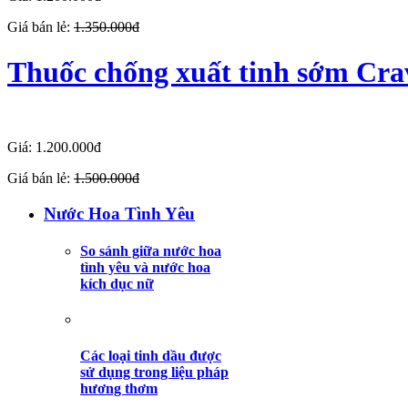
Giá bán lẻ:
1.350.000đ
Thuốc chống xuất tinh sớm Cr
Giá: 1.200.000đ
Giá bán lẻ:
1.500.000đ
Nước Hoa Tình Yêu
So sánh giữa nước hoa
tình yêu và nước hoa
g
kích dục nữ
Các loại tinh dầu được
sử dụng trong liệu pháp
hương thơm