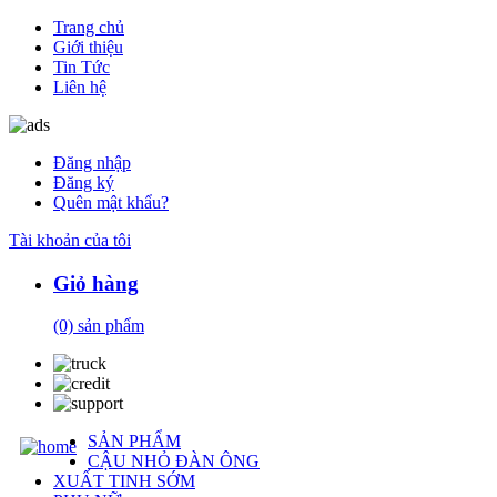
Trang chủ
Giới thiệu
Tin Tức
Liên hệ
Đăng nhập
Đăng ký
Quên mật khẩu?
Tài khoản của tôi
Giỏ hàng
(0)
sản phẩm
SẢN PHẨM
CẬU NHỎ ĐÀN ÔNG
XUẤT TINH SỚM