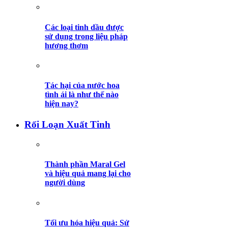
Các loại tinh dầu được
sử dụng trong liệu pháp
hương thơm
Tác hại của nước hoa
tình ái là như thế nào
hiện nay?
Rối Loạn Xuất Tinh
Thành phần Maral Gel
và hiệu quả mang lại cho
người dùng
Tối ưu hóa hiệu quả: Sử