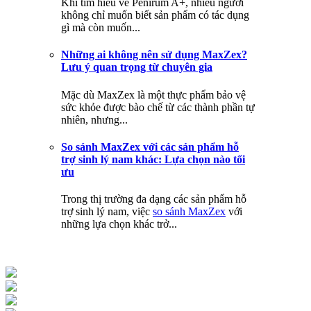
Khi tìm hiểu về Penirum A+, nhiều người
không chỉ muốn biết sản phẩm có tác dụng
gì mà còn muốn...
Những ai không nên sử dụng MaxZex?
Lưu ý quan trọng từ chuyên gia
Mặc dù MaxZex là một thực phẩm bảo vệ
sức khỏe được bào chế từ các thành phần tự
nhiên, nhưng...
So sánh MaxZex với các sản phẩm hỗ
trợ sinh lý nam khác: Lựa chọn nào tối
ưu
Trong thị trường đa dạng các sản phẩm hỗ
trợ sinh lý nam, việc
so sánh MaxZex
với
những lựa chọn khác trở...