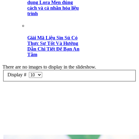
dụng Lora Men đúng
cách và cá nhân hóa liệu
trình
Giải Mã Liệu Sìn Sú Có
Thực Sự Tốt Và Hướng
Dẫn Chi Tiết Để Bạn An
Tâm
There are no images to display in the slideshow.
Display #