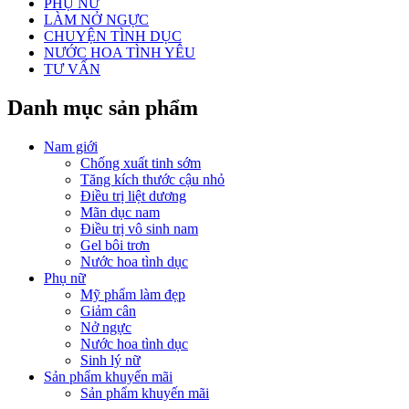
PHỤ NỮ
LÀM NỞ NGỰC
CHUYỆN TÌNH DỤC
NƯỚC HOA TÌNH YÊU
TƯ VẤN
Danh mục sản phẩm
Nam giới
Chống xuất tinh sớm
Tăng kích thước cậu nhỏ
Điều trị liệt dương
Mãn dục nam
Điều trị vô sinh nam
Gel bôi trơn
Nước hoa tình dục
Phụ nữ
Mỹ phẩm làm đẹp
Giảm cân
Nở ngực
Nước hoa tình dục
Sinh lý nữ
Sản phẩm khuyến mãi
Sản phẩm khuyến mãi