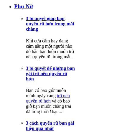
Phụ Nữ
3 bí quyết giúp bạn
quyến rũ hơn trong mắt
chàng
Khi cưa cẩm hay đang
cảm nắng một người nào
đó hẳn bạn luôn muốn trở
nên quyến rũ trong mắt...
3 bí quyết để những bạn
gái trở nên quyến rũ
hơn
Bạn có bao giờ muốn
mình ngày càng
trở nên
quyến rũ hơn
và có bao
giờ bạn muốn chàng trai
đã từng thờ ơ bạn...
3 cách quyến rũ bạn gái
hiệu quả nhất