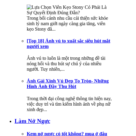
Trong bối cảnh nhu cầu cải thiện sức khỏe
sinh lý nam giới ngày càng gia tăng, viên
kẹo Stony đã...
[Top 18] Ảnh vú to xuất sắc siêu hút mắt
người xem
Ảnh vú to luôn là một trong những đề tài
nóng hổi và thu hút sự chú ý của nhiều
người. Tuy nhiên,...
Ảnh Gái Xinh Vú Đẹp To Tròn- Những
Hình Ảnh Đầy Thu Hút
Trong thời đại công nghệ thông tin hiện nay,
việc duy trì và tìm kiếm hình ảnh về phụ nữ
xinh đẹp...
Làm Nở Ngực
Kem nở ngực có tốt không? mua ở đâu