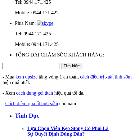
Tel: 0944.171.425
Mobile: 0944.171.425
Phía Nam:
Tel: 0944.171.425
Mobile: 0944.171.425
TỔNG ĐÀI CHĂM SÓC KHÁCH HÀNG:
- Mua
kem upsize
tăng vòng 1 an toàn,
cách điều trị xuất tinh sớm
hiệu quả nhất.
- Xem
cach dung gel titan
hiệu quả tối đa.
-
Cách điều trị xuất tinh sớm
cho nam
Tình Dục
Lựa Chọn Viên Kẹo Stony Có Phải Là
Sự Quyết Định Đúng Đắn?